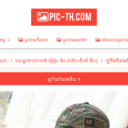
PIC-TH.COM
หมู่
รูปภาพทั้งหมด
รูปภาพยอดฮิต
ปรับขนาดรูปภ
ดูก้นกันเพ
าแรก
รวมรูปสาวเกาหลี ญี่ปุ่น จีน น่ารัก เซ็กซี่ อื่นๆ
ดูก้นกันเพลิน ๆ