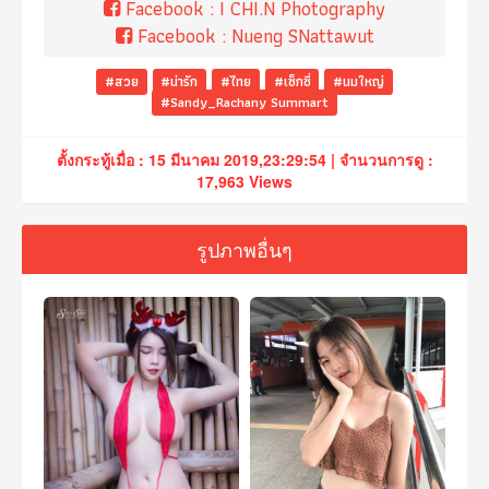
Facebook :
I CHI.N Photography
Facebook :
Nueng SNattawut
#สวย
#น่ารัก
#ไทย
#เซ็กซี่
#นมใหญ่
#Sandy_Rachany Summart
ตั้งกระทู้เมื่อ : 15 มีนาคม 2019,23:29:54 | จำนวนการดู :
17,963 Views
รูปภาพอื่นๆ