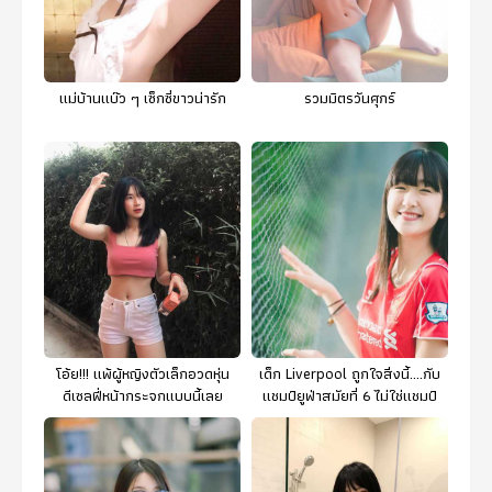
แม่บ้านแบ๊ว ๆ เซ็กซี่ขาวน่ารัก
รวมมิตรวันศุกร์
โอ้ย!!! แพ้ผู้หญิงตัวเล็กอวดหุ่น
เด็ก Liverpool ถูกใจสิ่งนี้....กับ
ดีเซลฟี่หน้ากระจกแบบนี้เลย
แชมป์ยูฟ่าสมัยที่ 6 ไม่ใช่แชมป์
สนาม