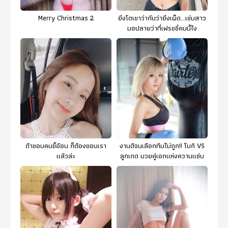
Merry Christmas 2
ยิ่งโตเขาว่ากันว่ายิ่งเผ็ด...เช่นสาว
มอปลายว่าที่เฟรชชี่คนนี้ไง
ถ้าชอบคนขี้อ้อน ก็ต้องชอบเรา
งานดีจนเลือกทีมไม่ถูก!! โบกิ VS
แล้วล่ะ
ลูกเกด มวยคู่เอกแห่งความแซ่บ