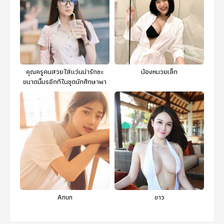
คุณครูคนสวยใส่แว่นน่ารักซะ
น้องหมวยเล็ก
ขนาดนี้มรอีกทีในชุดนักศึกษาพา
ใจบาง
Anun
ขาว