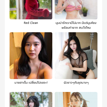
Red Clean
มุมน่ารักเรามีไม่มาก มีแต่มุมห้อง
พร้อมท่ายาก สนใจไหม
มายฮาเร็ม เปลี่ยนไปเยอะ!
ผิวขาวๆกับชุดบางๆ