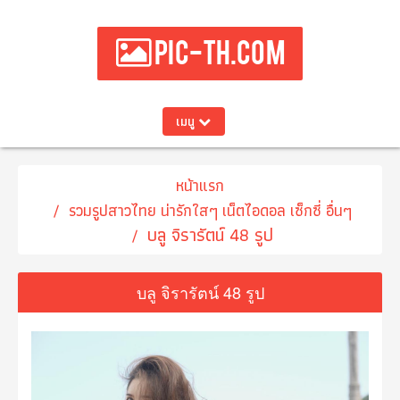
PIC-TH.COM
เมนู
หน้าแรก
รวมรูปสาวไทย น่ารักใสๆ เน็ตไอดอล เซ็กซี่ อื่นๆ
บลู จิรารัตน์ 48 รูป
บลู จิรารัตน์ 48 รูป