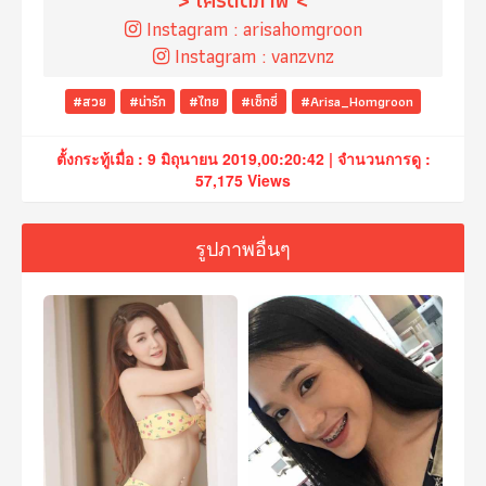
> เครดิตภาพ <
Instagram :
arisahomgroon
Instagram :
vanzvnz
#สวย
#น่ารัก
#ไทย
#เซ็กซี่
#Arisa_Homgroon
ตั้งกระทู้เมื่อ : 9 มิถุนายน 2019,00:20:42 | จำนวนการดู :
57,175 Views
รูปภาพอื่นๆ