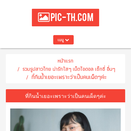
PIC-TH.COM
เมนู
หน้าแรก
รวมรูปสาวไทย น่ารักใสๆ เน็ตไอดอล เซ็กซี่ อื่นๆ
ที่กินน้ำเยอะเพราะว่าเป็นคนเผ็ดๆค่ะ
ที่กินน้ำเยอะเพราะว่าเป็นคนเผ็ดๆค่ะ