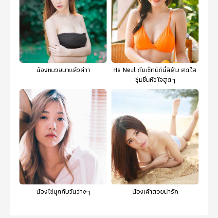
น้องหมวยมาแล้วค่าา
Ha Neul กับเซ็ทบิกินี่สีส้ม สดใส
ชุ่มชื่นหัวใจสุดๆ
น้องไข่มุกกับวันว่างๆ
น้องเค้าสวยน่ารัก