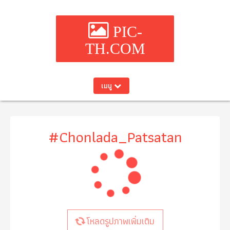
PIC-
TH.COM
เมนู
#Chonlada_Patsatan
โหลดรูปภาพเพิ่มเติม