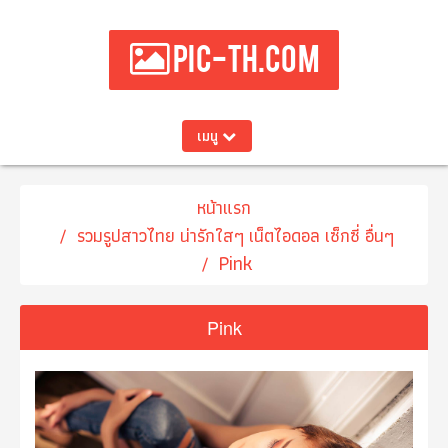
PIC-TH.COM
เมนู
หน้าแรก
รวมรูปสาวไทย น่ารักใสๆ เน็ตไอดอล เซ็กซี่ อื่นๆ
Pink
Pink