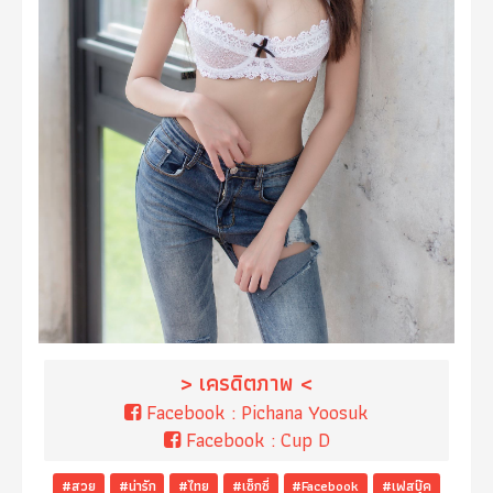
> เครดิตภาพ <
Facebook :
Pichana Yoosuk
Facebook :
Cup D
#สวย
#น่ารัก
#ไทย
#เซ็กซี่
#Facebook
#เฟสบุ๊ค