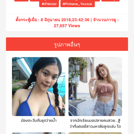
#ถ่ายแบบ
#Pichana_Yoosuk
ตั้งกระทู้เมื่อ : 8 มิถุนายน 2018,23:42:36 | จำนวนการดู :
27,657 Views
รูปภาพอื่นๆ
น้องตะวันกับชุดว่ายน้ำ
จากนักเรียนมอปลายคนสวย...สู้
ว่าที่เฟรชชี่สาวมหาลัยสุดแซ่บ โต
เป็นสาวมาสายนี้คือดีต่อใจ