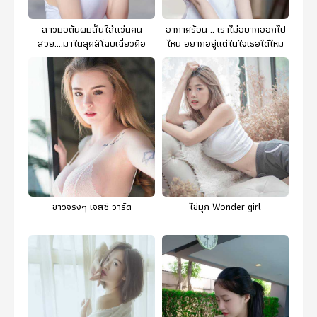
สาวมอต้นผมสั้นใส่แว่นคน
อากาศร้อน .. เราไม่อยากออกไป
สวย....มาในลุคส์โฉบเฉี่ยวคือ
ไหน อยากอยู่แต่ในใจเธอได้ไหม
สายเดี่ยวไง
คะ
ขาวจริงๆ เจสซี วาร์ด
ไข่มุก Wonder girl