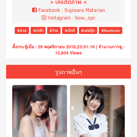
> เครดิตภาพ <
Facebook :
Supisara Matarian
Instagram :
bow_spr
#สวย
#น่ารัก
#ไทย
#เซ็กซี่
#เฟสบุ๊ค
#Facebook
ตั้งกระทู้เมื่อ : 20 พฤศจิกายน 2018,23:51:16 | จำนวนการดู :
12,604 Views
รูปภาพอื่นๆ