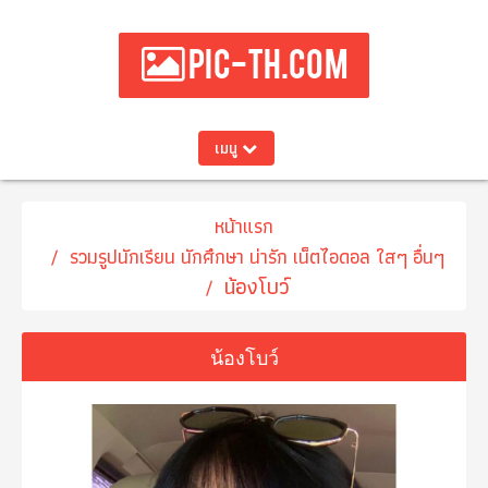
PIC-TH.COM
เมนู
หน้าแรก
รวมรูปนักเรียน นักศึกษา น่ารัก เน็ตไอดอล ใสๆ อื่นๆ
น้องโบว์
น้องโบว์