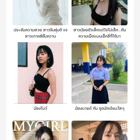
ประชันความสวย สาวจีนหุ่นดี vs
สาวน้อยตัวเล็กแต่ใจไม่เล็ก...กับ
สาวเกาหลียิ้มหวาน
ความเผ็ดแบบเซ็กซี่ที่ได้มา
น้องโบว์
น้องมายด์ กับ ชุดนักเรียนใสๆ