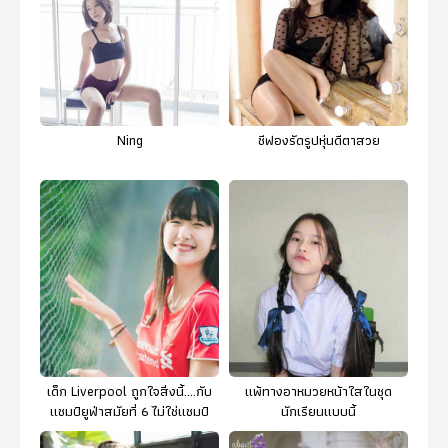
Ning
ชีฟองรัดรูปหุ่นดีตาสวย
เด็ก Liverpool ถูกใจสิ่งนี้....กับ
แพ้ทางอาหมวยหน้าใสในชุด
แชมป์ยูฟ่าสมัยที่ 6 ไม่ใช่แชมป์
นักเรียนแบบนี้
สนาม