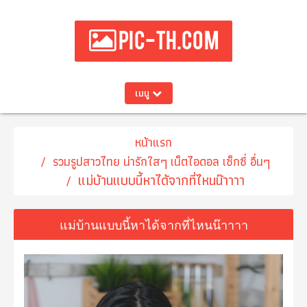
PIC-TH.COM
เมนู
หน้าแรก
รวมรูปสาวไทย น่ารักใสๆ เน็ตไอดอล เซ็กซี่ อื่นๆ
แม่บ้านแบบนี้หาได้จากที่ไหนน๊าาาา
แม่บ้านแบบนี้หาได้จากที่ไหนน๊าาาา