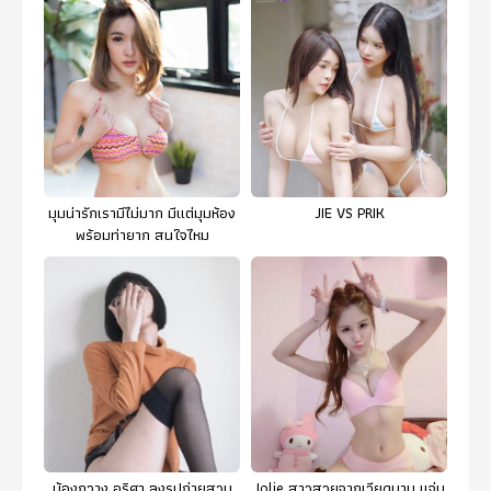
มุมน่ารักเรามีไม่มาก มีแต่มุมห้อง
JIE VS PRIK
พร้อมท่ายาก สนใจไหม
น้องกวาง อริศา ลงรูปถ่ายสวม
Jolie สาวสวยจากเวียดนาม แจ่ม