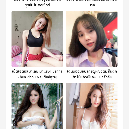
ชุดชั้นในสุดเซ็กซี่
มาก
เน็ตไอดอลมาเลย์ มาแรง!! Jenna
โดนน้องมอปลายผู้หญิงผมสั้นตก
Zhen Zhou Na เซ็กซี่สุดๆ
เข้าให้แล้วมั้ยละ....น่ารักจัง