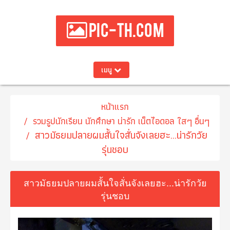
PIC-TH.COM
เมนู
หน้าแรก
รวมรูปนักเรียน นักศึกษา น่ารัก เน็ตไอดอล ใสๆ อื่นๆ
สาวมัธยมปลายผมสั้นใจสั่นจังเลยฮะ...น่ารักวัย
รุ่นชอบ
สาวมัธยมปลายผมสั้นใจสั่นจังเลยฮะ...น่ารักวัย
รุ่นชอบ