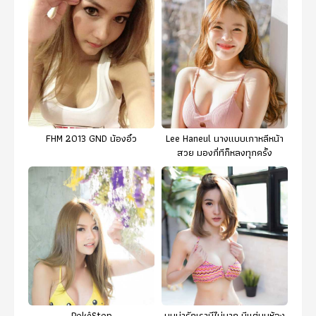
FHM 2013 GND น้องอิ๋ว
Lee Haneul นางแบบเกาหลีหน้า
สวย มองกี่ทีก็หลงทุกครั้ง
PokêStop
มุมน่ารักเรามีไม่มาก มีแต่มุมห้อง