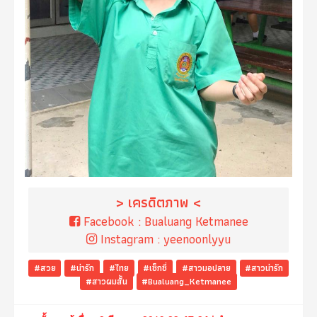
> เครดิตภาพ <
Facebook :
Bualuang Ketmanee
Instagram :
yeenoonlyyu
#สวย
#น่ารัก
#ไทย
#เซ็กซี่
#สาวมอปลาย
#สาวน่ารัก
#สาวผมสั้น
#Bualuang_Ketmanee