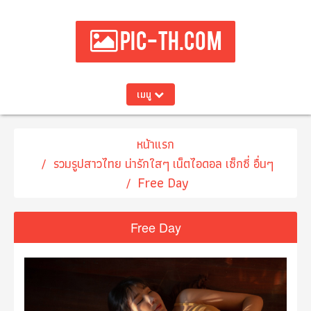
PIC-TH.COM
เมนู
หน้าแรก
รวมรูปสาวไทย น่ารักใสๆ เน็ตไอดอล เซ็กซี่ อื่นๆ
Free Day
Free Day