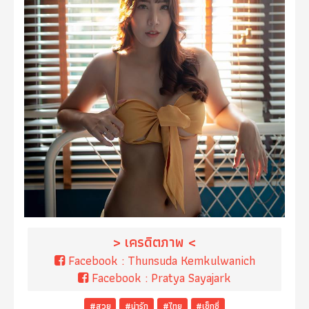
> เครดิตภาพ <
Facebook :
Thunsuda Kemkulwanich
Facebook :
Pratya Sayajark
#สวย
#น่ารัก
#ไทย
#เซ็กซี่