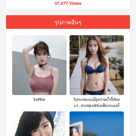
37,677 Views
รูปภาพอื่นๆ
SoPhie
ไปทะเลแบบนี้ชุดว่ายน้ำก็ต้อง
มา...อวดหุ่นเฟิร์มเฟี้ยวแบบนี้