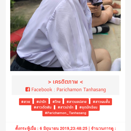
> เครดิตภาพ <
Facebook :
Parichamon Tanhasang
#สวย
#น่ารัก
#ไทย
#สาวมอปลาย
#สาวผมสั้น
#สาวดัดฟัน
#สาวน่ารัก
#ชุดนักเรียน
#Parichamon_Tanhasang
ตั้งกระทู้เมื่อ : 6 มิถุนายน 2019,23:48:25 | จำนวนการดู :