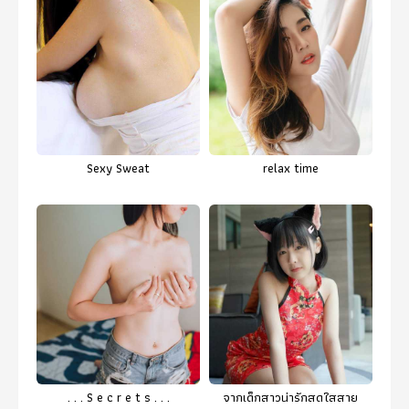
Sexy Sweat
relax time
. . . S e c r e t s . . .
จากเด็กสาวน่ารักสดใสสาย