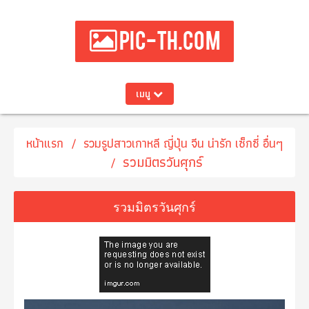
PIC-TH.COM
เมนู
หน้าแรก
รวมรูปสาวเกาหลี ญี่ปุ่น จีน น่ารัก เซ็กซี่ อื่นๆ
รวมมิตรวันศุกร์
รวมมิตรวันศุกร์