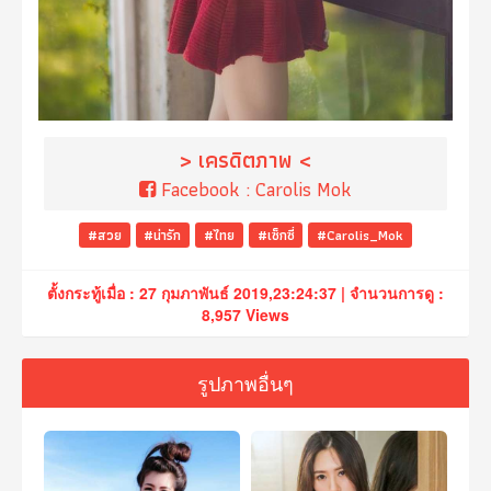
> เครดิตภาพ <
Facebook :
Carolis Mok
#สวย
#น่ารัก
#ไทย
#เซ็กซี่
#Carolis_Mok
ตั้งกระทู้เมื่อ : 27 กุมภาพันธ์ 2019,23:24:37 | จำนวนการดู :
8,957 Views
รูปภาพอื่นๆ