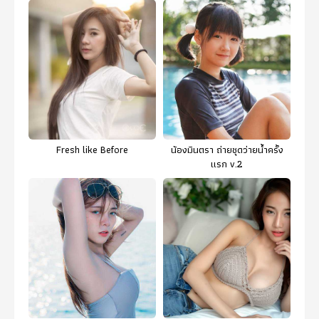
Fresh like Before
น้องมินตรา ถ่ายชุดว่ายน้ำครั้ง
แรก v.2