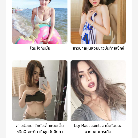
โดนใจกันมั้ย
สาวบาสหุ่นสวยขาวบั้นท้ายเซ็กซี่
สาวน้อยน่ารักตัวเล็กแบบเผ็ด
Lily Maccapinlac เน็ตไอดอล
ชนิดพิเศษก็มาในชุดนักศึกษา
จากออสเตรเลีย