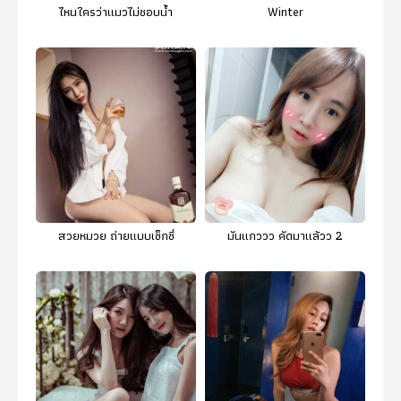
ไหนใครว่าแมวไม่ชอบน้ำ
Winter
สวยหมวย ถ่ายแบบเซ็กซี่
มันแกววว คัดมาแล้วว 2