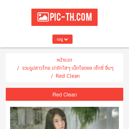
PIC-TH.COM
เมนู
หน้าแรก
รวมรูปสาวไทย น่ารักใสๆ เน็ตไอดอล เซ็กซี่ อื่นๆ
Red Clean
Red Clean