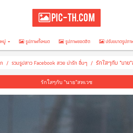
PIC-TH.COM
หมู่
รูปภาพทั้งหมด
รูปภาพยอดฮิต
ปรับขนาดรูปภ
รักใสๆกับ "นาย
รก
รวมรูปสาว Facebook สวย น่ารัก อื่นๆ
รักใสๆกับ "นาย"สหเวช