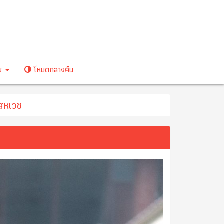
าพ
โหมดกลางคืน
"สหเวช